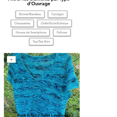
d'Ouvrage
Bonnet/Bandeau
Cardigan
Chaussettes
Châle/Etole/Echarpe
Housse de Smartphone
Pullover
Top/Tee Shirt
+
Rock It Tee / Tanis Lavallee