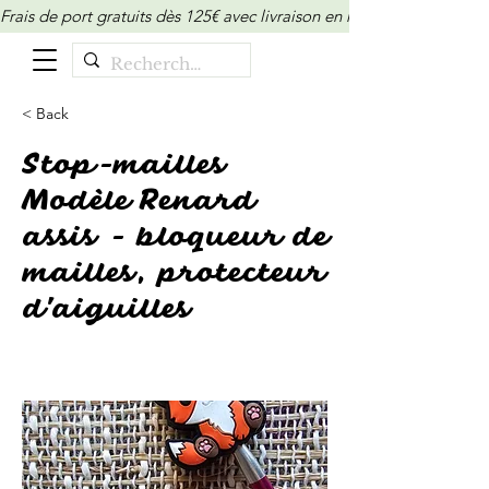
Frais de port gratuits dès 125€ avec livraison en relais/locker (M
< Back
Stop-mailles
Modèle Renard
assis - bloqueur de
mailles, protecteur
d'aiguilles