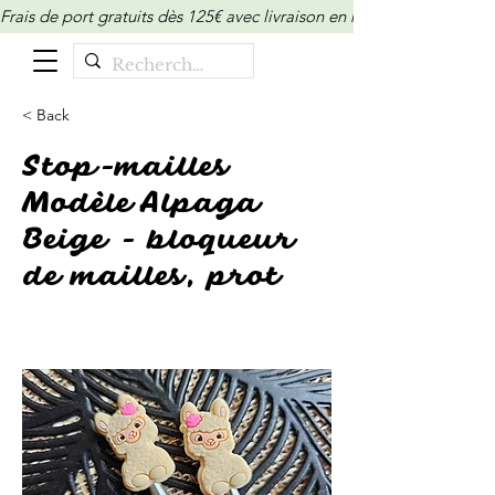
Frais de port gratuits dès 125€ avec livraison en relais/locker (M
< Back
Stop-mailles
Modèle Alpaga
Beige - bloqueur
de mailles, prot