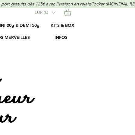
EUR (€)
INI 20g & DEMI 50g
KITS & BOX
S MERVEILLES
INFOS
ueur
ur