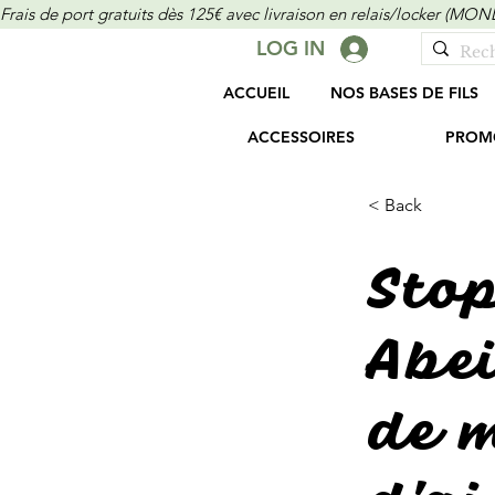
Frais de port gratuits dès 125€ avec livraison en relais/locker (M
LOG IN
ACCUEIL
NOS BASES DE FILS
ACCESSOIRES
PROM
< Back
Sto
Abe
de m