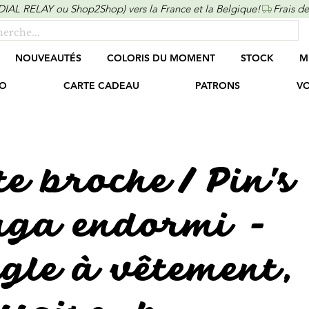
ONDIAL RELAY ou Shop2Shop) vers la France et la Belgique!
NOUVEAUTÉS
COLORIS DU MOMENT
STOCK
M
O
CARTE CADEAU
PATRONS
VO
te broche / Pin's
aga endormi -
gle à vêtement,