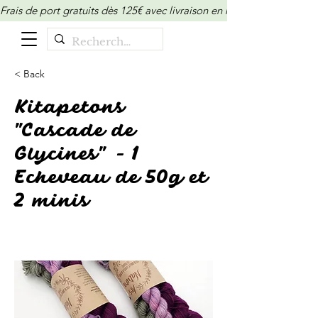
Frais de port gratuits dès 125€ avec livraison en relais/locker (M
< Back
Kitapetons
"Cascade de
Glycines" - 1
Echeveau de 50g et
2 minis