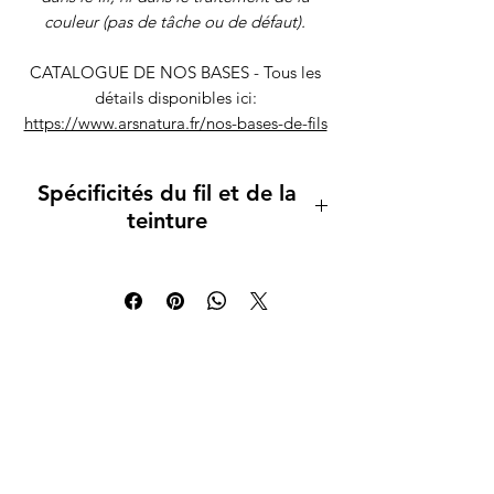
couleur (pas de tâche ou de défaut).
CATALOGUE DE NOS BASES - Tous les
détails disponibles ici:
https://www.arsnatura.fr/nos-bases-de-fils
Spécificités du fil et de la
teinture
Lavage main recommandé, lavage en
machine possible en cycle laine /délicat, à
froid, seulement sur les bases superwash.
Les teintures sont fixées avec soin, mais il
est possible que certaines couleurs
déteignent un peu, notamment les
rouges, les rose et violets fluo et les
turquoises, aussi je vous recommande de
laver vos ouvrages à la main et
séparément, les premières fois.