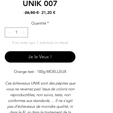
UNIK 007
Prix
Prix
 26,50 € 
21,20 €
original
promotionnel
Quantité
*
Il ne reste que 1 article(s) en stock
Je le Veux !
Orange test - 100g MOELLEUX
Ces écheveaux UNIK sont des pépites que
vous ne reverrez pas! Issus de coloris non
reproductibles, non suivis, tests, non
conformes aux standards, ... Il ne s'agit
pas d'écheveaux de moindre qualité, ni
dans le fil, ni dans le traitement de la