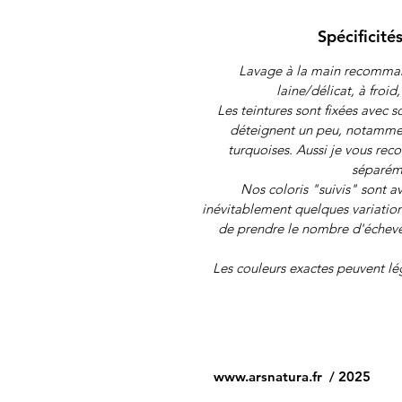
Spécificités
Lavage à la main recomman
laine/délicat, à froi
Les teintures sont fixées avec s
déteignent un peu, notamment 
turquoises. Aussi je vous re
séparéme
Nos coloris "suivis" sont ava
inévitablement quelques variati
de prendre le nombre d'écheve
Les couleurs exactes peuvent lé
www.arsnatura.fr
/ 2025