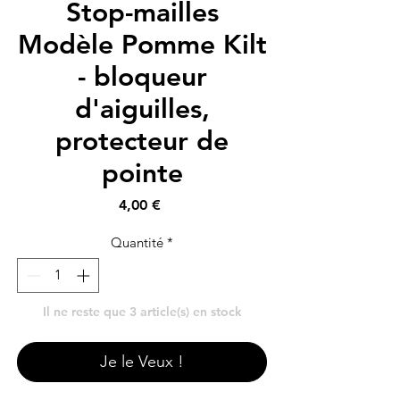
Stop-mailles
Modèle Pomme Kilt
- bloqueur
d'aiguilles,
protecteur de
pointe
Prix
4,00 €
Quantité
*
Il ne reste que 3 article(s) en stock
Je le Veux !