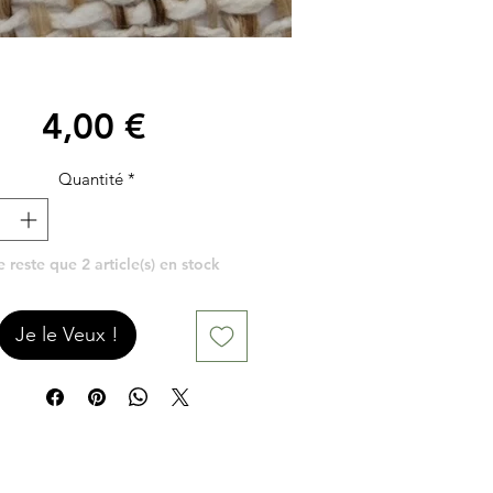
Prix
4,00 €
Quantité
*
ne reste que 2 article(s) en stock
Je le Veux !