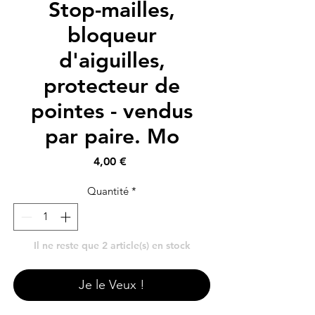
Stop-mailles,
bloqueur
d'aiguilles,
protecteur de
pointes - vendus
par paire. Mo
Prix
4,00 €
Quantité
*
Il ne reste que 2 article(s) en stock
Je le Veux !