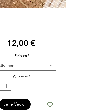
Prix
12,00 €
Finition
*
ctionner
Quantité
*
Je le Veux !