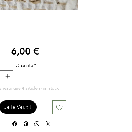
Prix
6,00 €
Quantité
*
ne reste que 4 article(s) en stock
Je le Veux !