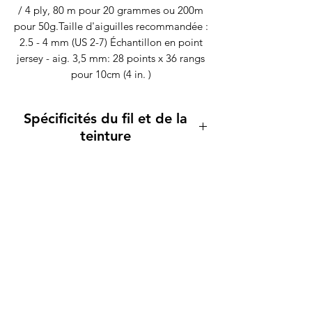
/ 4 ply, 80 m pour 20 grammes ou 200m
pour 50g.Taille d'aiguilles recommandée :
2.5 - 4 mm (US 2-7) Échantillon en point
jersey - aig. 3,5 mm: 28 points x 36 rangs
pour 10cm (4 in. )
Spécificités du fil et de la
teinture
Lavage main et machine en cycle laine
/délicat, à froid. Les teintures sont fixées
avec soin, mais il est possible que
certaines couleurs déteignent un petit
peu, notamment les rouges et les
turquoises, aussi je vous recommande de
laver vos ouvrages à la main et
séparément, les premières fois. Nos
coloris "suivis" sont avant tout des
teintures artisanales... Il existe