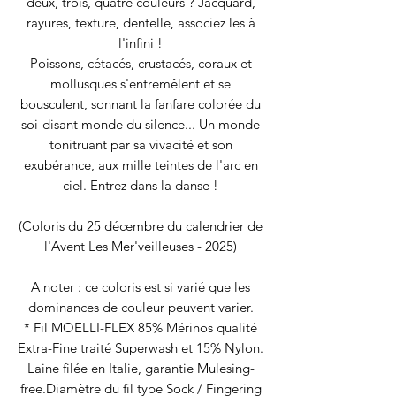
deux, trois, quatre couleurs ? Jacquard,
rayures, texture, dentelle, associez les à
l'infini !
Poissons, cétacés, crustacés, coraux et
mollusques s'entremêlent et se
bousculent, sonnant la fanfare colorée du
soi-disant monde du silence... Un monde
tonitruant par sa vivacité et son
exubérance, aux mille teintes de l'arc en
ciel. Entrez dans la danse !
(Coloris du 25 décembre du calendrier de
l'Avent Les Mer'veilleuses - 2025)
A noter : ce coloris est si varié que les
dominances de couleur peuvent varier.
* Fil MOELLI-FLEX 85% Mérinos qualité
Extra-Fine traité Superwash et 15% Nylon.
Laine filée en Italie, garantie Mulesing-
free.Diamètre du fil type Sock / Fingering