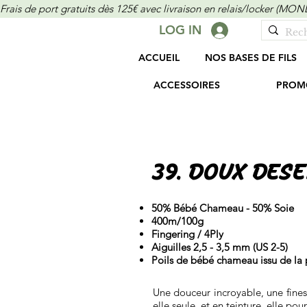
Frais de port gratuits dès 125€ avec livraison en relais/locker (M
LOG IN
ACCUEIL
NOS BASES DE FILS
ACCESSOIRES
PROM
39. DOUX DES
50% Bébé Chameau - 50% Soie
400m/100g
Fingering / 4Ply
Aiguilles 2,5 - 3,5 mm (US 2-5)
Poils de bébé chameau issu de la 
Une douceur incroyable, une fines
elle seule, et en teinture, elle po