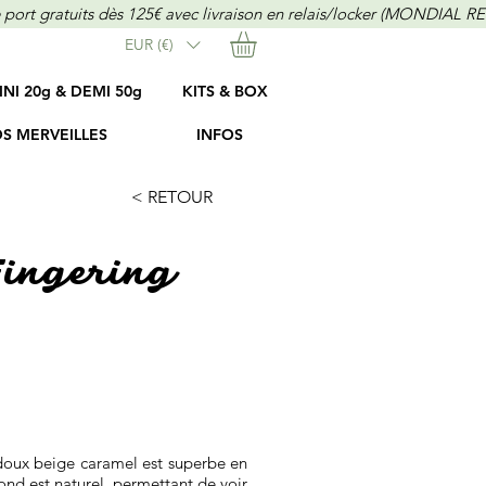
EUR (€)
INI 20g & DEMI 50g
KITS & BOX
S MERVEILLES
INFOS
< RETOUR
Fingering
n doux beige caramel est superbe en
 fond est naturel, permettant de voir