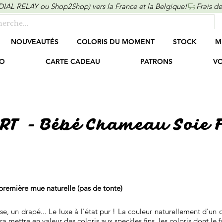
ONDIAL RELAY ou Shop2Shop) vers la France et la Belgique!
NOUVEAUTÉS
COLORIS DU MOMENT
STOCK
M
O
CARTE CADEAU
PATRONS
VO
ERT - Bébé Chameau Soie 
première mue naturelle (pas de tonte)
se, un drapé... Le luxe à l'état pur ! La couleur naturellement d'u
urra mettre en valeur des coloris aux speckles fins, les coloris dont le