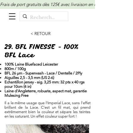
Frais de port gratuits dès 125€ avec livraison en relais/locker (M
< RETOUR
29. BFL FINESSE - 100%
BFL Lace
100% Laine Bluefaced Leicester
800m / 100g
BFL 26 µm - Superwash - Lace / Dentelle / 2Ply
Aiguilles 2,5 - 3,5 mm (US 2-6)
Echantillon jersey - aig. 3,25 mm: 32 pts x 40 rgs
pour 10cm (4 in)
Laine d'Angleterre, robuste, aspect mat, garantie
Mulesing Free
Il a le même usage que l'Imperial Lace, sans l'effet
brillant de la Lace. C'est un fil mat, qui prend
extrêmement bien la couleur et sépare les teintes
en les saturant. Un effet couleur super fort !