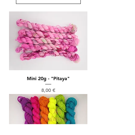
Mini 20g - "Pitaya"
Prix
8,00 €